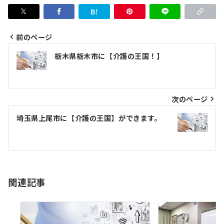
前のページ
投
栃木県栃木市に【介護の王国！】
稿
ナ
ビ
次のページ
ゲ
埼玉県上尾市に【介護の王国】ができます。
ー
シ
ョ
関連記事
ン