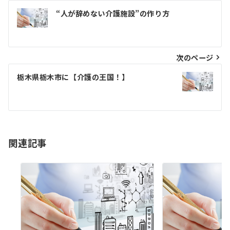
投
“人が辞めない介護施設”の作り方
稿
ナ
ビ
次のページ
ゲ
栃木県栃木市に【介護の王国！】
ー
シ
ョ
関連記事
ン