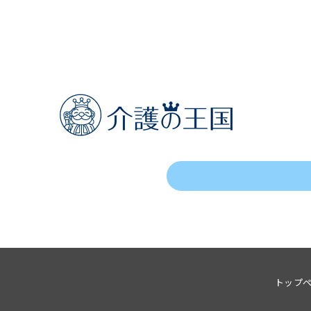
投
稿
の
ペ
ー
ジ
送
り
トップ