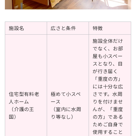
施設名
広さと条件
特徴
施設全体だけ
でなく、お部
屋も小スペー
スとなり、目
が行き届く
「重度の方」
には十分な広
住宅型有料老
極めて小スペ
さです。水周
人ホーム
ース
りを付けませ
（介護の王
（室内に水周
んが、「重度
国）
り等なし）
の方」である
ためご自身で
使用すること