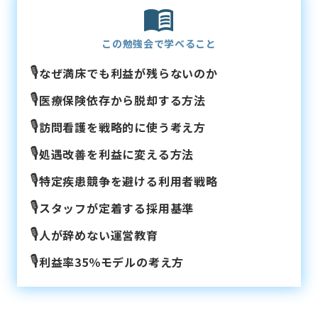
この勉強会で学べること
🎙️
なぜ満床でも利益が残らないのか
🎙️
医療保険依存から脱却する方法
🎙️
訪問看護を戦略的に使う考え方
🎙️
処遇改善を利益に変える方法
🎙️
特定疾患競争を避ける利用者戦略
🎙️
スタッフが定着する採用基準
🎙️
人が辞めない運営教育
🎙️
利益率35％モデルの考え方