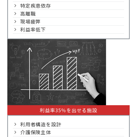
特定疾患依存
高離職
現場疲弊
利益率低下
利益率35％を出せる施設
利用者構造を設計
介護保険主体